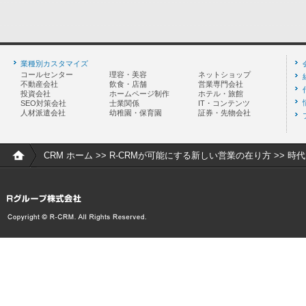
業種別カスタマイズ
コールセンター
理容・美容
ネットショップ
不動産会社
飲食・店舗
営業専門会社
投資会社
ホームページ制作
ホテル・旅館
SEO対策会社
士業関係
IT・コンテンツ
人材派遣会社
幼稚園・保育園
証券・先物会社
CRM ホーム
>>
R-CRMが可能にする新しい営業の在り方
>> 時