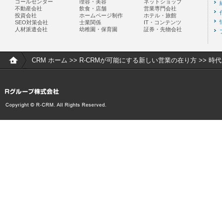
コールセンター
理容・美容
ネットショップ
不動産会社
飲食・店舗
営業専門会社
投資会社
ホームページ制作
ホテル・旅館
SEO対策会社
士業関係
IT・コンテンツ
人材派遣会社
幼稚園・保育園
証券・先物会社
CRM ホーム
>>
R-CRMが可能にする新しい営業の在り方
>> 時