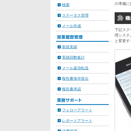
の準備に
検索
ステータス管理
メール作成
下記スク
理システ
と変更す
新規実績
実績回数集計
メール返信転送
報告書保存提出
報告書承認
フォローアラート
レポートアラート