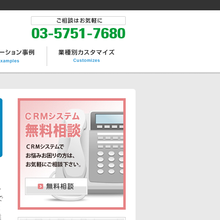
を
で
と
業