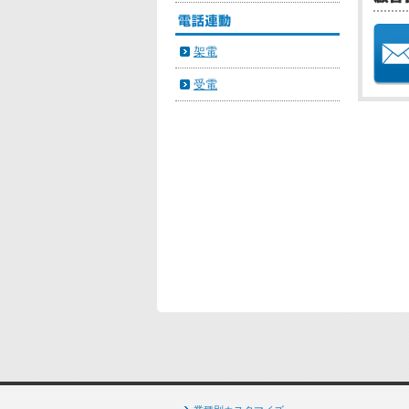
架電
受電