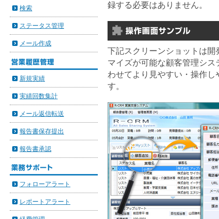
録する必要はありません。
検索
ステータス管理
メール作成
下記スクリーンショットは開発
マイズが可能な顧客管理システ
わせてより見やすい・操作し
新規実績
す。
実績回数集計
メール返信転送
報告書保存提出
報告書承認
フォローアラート
レポートアラート