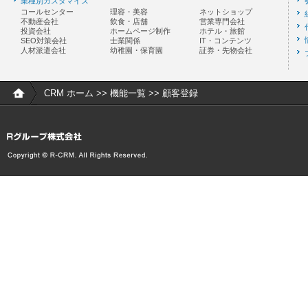
業種別カスタマイズ
コールセンター
理容・美容
ネットショップ
不動産会社
飲食・店舗
営業専門会社
投資会社
ホームページ制作
ホテル・旅館
SEO対策会社
士業関係
IT・コンテンツ
人材派遣会社
幼稚園・保育園
証券・先物会社
CRM ホーム
>>
機能一覧
>> 顧客登録