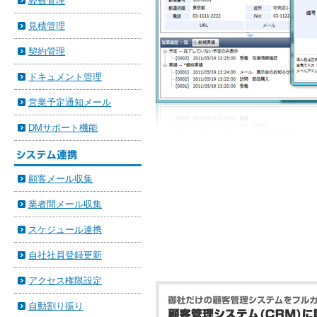
経費管理
見積管理
契約管理
ドキュメント管理
営業予定通知メール
DMサポート機能
顧客メール収集
業者間メール収集
スケジュール連携
自社社員登録更新
アクセス権限設定
自動割り振り