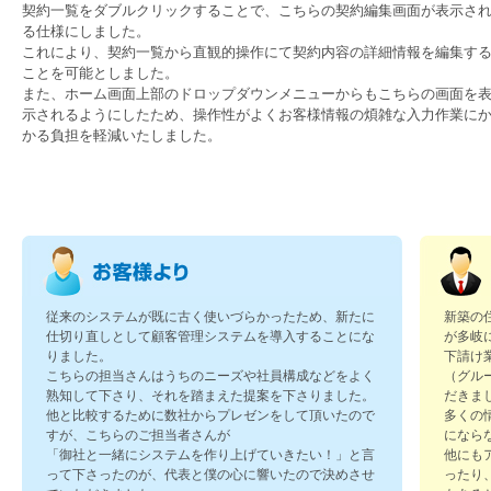
契約一覧をダブルクリックすることで、こちらの契約編集画面が表示さ
る仕様にしました。
これにより、契約一覧から直観的操作にて契約内容の詳細情報を編集す
ことを可能としました。
また、ホーム画面上部のドロップダウンメニューからもこちらの画面を
示されるようにしたため、操作性がよくお客様情報の煩雑な入力作業に
かる負担を軽減いたしました。
従来のシステムが既に古く使いづらかったため、新たに
新築の
仕切り直しとして顧客管理システムを導入することにな
が多岐
りました。
下請け
こちらの担当さんはうちのニーズや社員構成などをよく
（グル
熟知して下さり、それを踏まえた提案を下さりました。
だきま
他と比較するために数社からプレゼンをして頂いたので
多くの
すが、こちらのご担当者さんが
になら
「御社と一緒にシステムを作り上げていきたい！」と言
他にも
って下さったのが、代表と僕の心に響いたので決めさせ
ったり